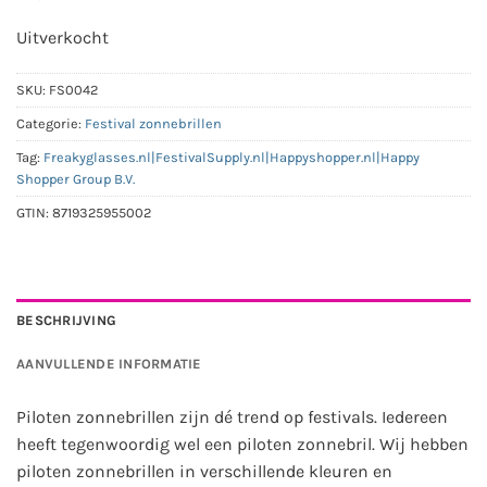
Uitverkocht
SKU:
FS0042
Categorie:
Festival zonnebrillen
Tag:
Freakyglasses.nl|FestivalSupply.nl|Happyshopper.nl|Happy
Shopper Group B.V.
GTIN:
8719325955002
BESCHRIJVING
AANVULLENDE INFORMATIE
Piloten zonnebrillen zijn dé trend op festivals. Iedereen
heeft tegenwoordig wel een piloten zonnebril. Wij hebben
piloten zonnebrillen in verschillende kleuren en