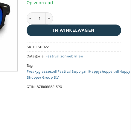
Op voorraad
Classic zonnebril mat zwart | blauwe spiegel lenzen
IN WINKELWAGEN
SKU:
FS0022
Categorie:
Festival zonnebrillen
Tag:
Freakyglasses.nl|FestivalSupply.nl|Happyshopper.nl|Happy
Shopper Group B.V.
GTIN:
8719699521520