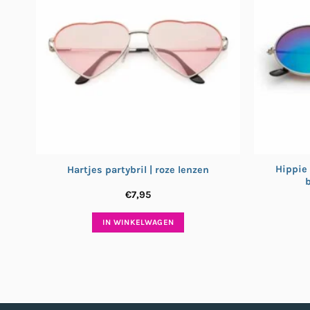
Hippie 
Hartjes partybril | roze lenzen
b
€
7,95
IN WINKELWAGEN