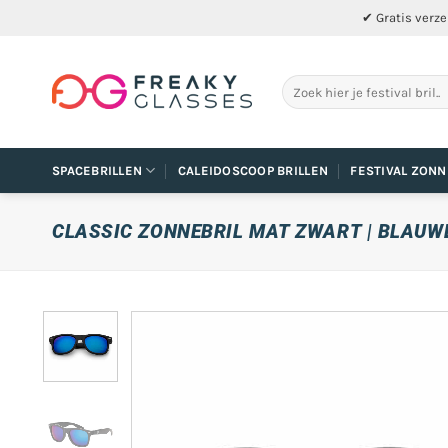
Ga
✔ Gratis verze
naar
inhoud
Zoeken
naar:
SPACEBRILLEN
CALEIDOSCOOP BRILLEN
FESTIVAL ZONN
CLASSIC ZONNEBRIL MAT ZWART | BLAUWE