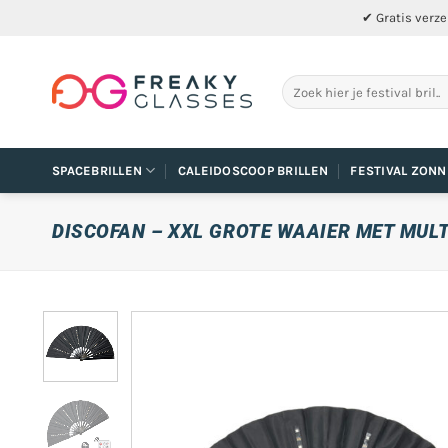
Ga
✔ Gratis verze
naar
inhoud
Zoeken
naar:
SPACEBRILLEN
CALEIDOSCOOP BRILLEN
FESTIVAL ZONN
DISCOFAN – XXL GROTE WAAIER MET MULT