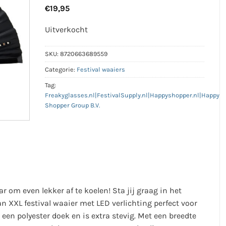
€
19,95
Uitverkocht
SKU:
8720663689559
Categorie:
Festival waaiers
Tag:
Freakyglasses.nl|FestivalSupply.nl|Happyshopper.nl|Happy
Shopper Group B.V.
om even lekker af te koelen! Sta jij graag in het
n XXL festival waaier met LED verlichting perfect voor
en polyester doek en is extra stevig. Met een breedte