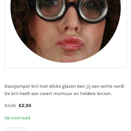
Dezejampot bril met dikke glazen ben jij een echte nerd!
De bril heeft een zwart montuur en heldere lenzen.
Oorspronkelijke
Huidige
€
3,95
€
2,95
prijs
prijs
was:
is:
Op voorraad
€3,95.
€2,95.
Feestbril | dikke jampot glazen aantal