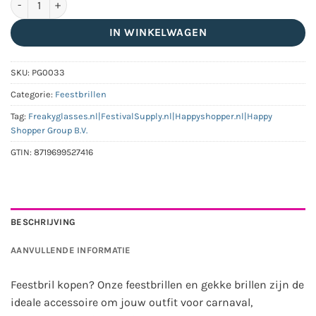
IN WINKELWAGEN
SKU:
PG0033
Categorie:
Feestbrillen
Tag:
Freakyglasses.nl|FestivalSupply.nl|Happyshopper.nl|Happy
Shopper Group B.V.
GTIN:
8719699527416
BESCHRIJVING
AANVULLENDE INFORMATIE
Feestbril kopen? Onze feestbrillen en gekke brillen zijn de
ideale accessoire om jouw outfit voor carnaval,