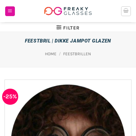
Ga
naar
inhoud
FILTER
FEESTBRIL | DIKKE JAMPOT GLAZEN
HOME
/
FEESTBRILLEN
-25%