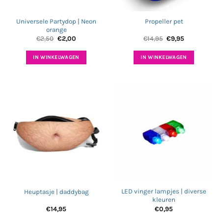
op
de
Universele Partydop | Neon
Propeller pet
productpagina
orange
Oorspronkelijke
Huidige
Oorspronkelijke
Huidige
€
2,50
€
2,00
€
14,95
€
9,95
prijs
prijs
prijs
prijs
was:
is:
was:
is:
€2,50.
€2,00.
€14,95.
€9,95.
IN WINKELWAGEN
IN WINKELWAGEN
LED vinger lampjes | diverse
Heuptasje | daddybag
kleuren
€
14,95
€
0,95