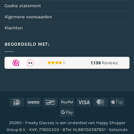
Cookie statement
Algemene voorwaarden
Klachten
BEOORDEELD MET:
IDeal
Wero
Bancontact
PayPal
Visa
MasterCard
Apple
Pay
Google
Pay
2026© - Freaky Glasses is een onderdeel van Happy Shopper
Group B.V. - KVK: 77800303 - BTW: NL861150387B01 - Getoonde
De waardering van www.freakyglasses.nl bij