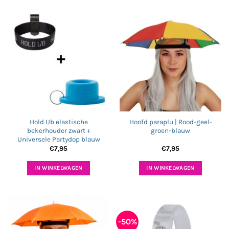
Hold Ub elastische
Hoofd paraplu | Rood-geel-
bekerhouder zwart +
groen-blauw
Universele Partydop blauw
€
7,95
€
7,95
IN WINKELWAGEN
IN WINKELWAGEN
-50%