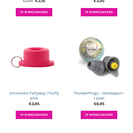
Oorspronkelijke
Huidige
€
3,95
€
3,16
€
3,95
prijs
prijs
was:
is:
€3,95.
€3,16.
IN WINKELWAGEN
IN WINKELWAGEN
Universele Partydop | Fluffy
ThunderPlugs – Oordoppen –
pink
1 paar
€
3,95
€
6,95
IN WINKELWAGEN
IN WINKELWAGEN