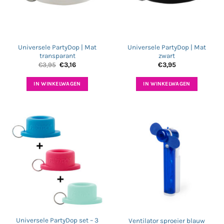
Universele PartyDop | Mat
Universele PartyDop | Mat
transparant
zwart
Oorspronkelijke
Huidige
€
3,95
€
3,16
€
3,95
prijs
prijs
was:
is:
€3,95.
€3,16.
IN WINKELWAGEN
IN WINKELWAGEN
Universele PartyDop set – 3
Ventilator sproeier blauw