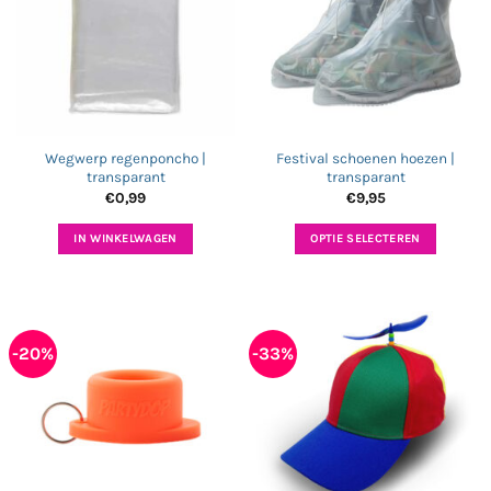
Wegwerp regenponcho |
Festival schoenen hoezen |
transparant
transparant
€
0,99
€
9,95
IN WINKELWAGEN
OPTIE SELECTEREN
Dit
product
heeft
meerdere
-20%
-33%
variaties.
Deze
optie
kan
gekozen
worden