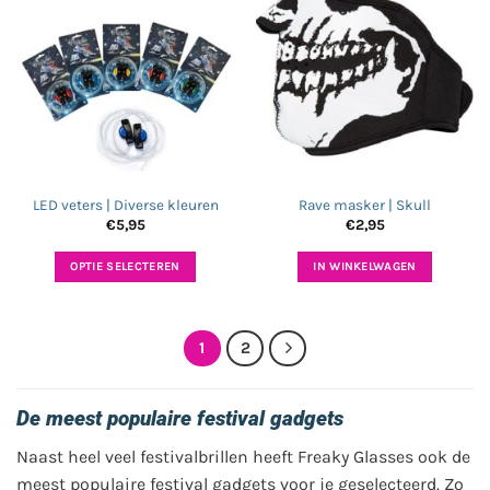
LED veters | Diverse kleuren
Rave masker | Skull
€
5,95
€
2,95
OPTIE SELECTEREN
IN WINKELWAGEN
Dit
product
heeft
1
2
meerdere
variaties.
Deze
De meest populaire festival gadgets
optie
kan
Naast heel veel festivalbrillen heeft Freaky Glasses ook de
gekozen
meest populaire festival gadgets voor je geselecteerd. Zo