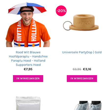
-20%
Rood Wit Blauwe
Universele PartyDop | Gold
Hoofdparaplu – Handsfree
Paraplu Hoed – Holland
Supporters Hoed
Oorspronkelijke
Huidige
€
7,95
€
3,95
€
3,16
prijs
prijs
was:
is:
€3,95.
€3,16.
IN WINKELWAGEN
IN WINKELWAGEN