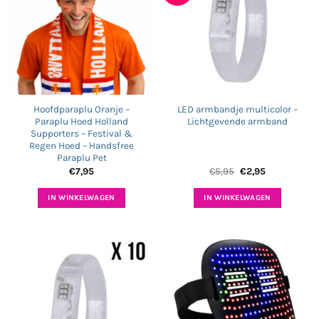
Hoofdparaplu Oranje –
LED armbandje multicolor –
Paraplu Hoed Holland
Lichtgevende armband
Supporters – Festival &
Regen Hoed – Handsfree
Paraplu Pet
Oorspronkelijke
Huidige
€
7,95
€
5,95
€
2,95
prijs
prijs
was:
is:
€5,95.
€2,95.
IN WINKELWAGEN
IN WINKELWAGEN