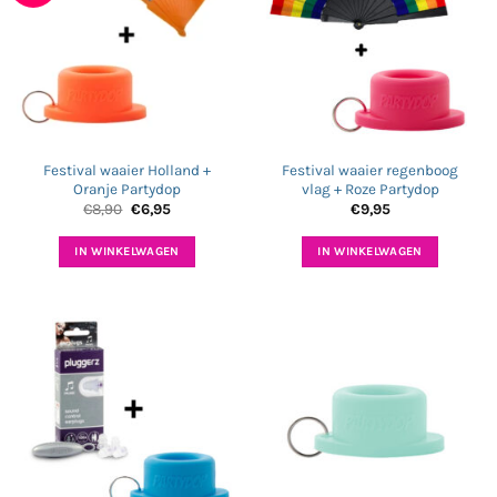
Festival waaier Holland +
Festival waaier regenboog
Oranje Partydop
vlag + Roze Partydop
Oorspronkelijke
Huidige
€
8,90
€
6,95
€
9,95
prijs
prijs
was:
is:
€8,90.
€6,95.
IN WINKELWAGEN
IN WINKELWAGEN