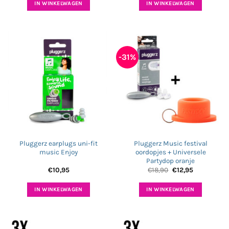
IN WINKELWAGEN
IN WINKELWAGEN
-31%
Pluggerz earplugs uni-fit
Pluggerz Music festival
music Enjoy
oordopjes + Universele
Partydop oranje
Oorspronkelijke
Huidige
€
10,95
€
18,90
€
12,95
prijs
prijs
was:
is:
€18,90.
€12,95.
IN WINKELWAGEN
IN WINKELWAGEN