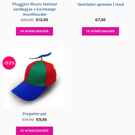
Pluggerz Music festival
Ventilator sproeier | rood
oordopjes + Coinkeepr
munthouder
Oorspronkelijke
Huidige
€
20,90
€
12,95
€
7,95
prijs
prijs
was:
is:
€20,90.
€12,95.
IN WINKELWAGEN
IN WINKELWAGEN
-33%
Propeller pet
Oorspronkelijke
Huidige
€
14,95
€
9,95
prijs
prijs
was:
is:
€14,95.
€9,95.
IN WINKELWAGEN