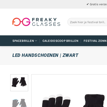
Ga
✔ Gratis verze
naar
inhoud
Zoeken
naar:
SPACEBRILLEN
CALEIDOSCOOP BRILLEN
FESTIVAL ZONN
LED HANDSCHOENEN | ZWART