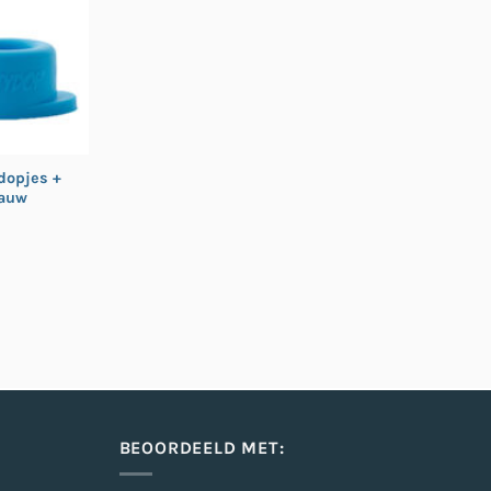
dopjes +
lauw
BEOORDEELD MET: