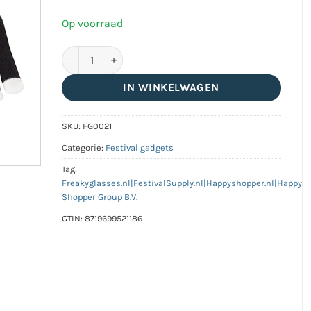
Op voorraad
LED handschoenen | zwart aantal
IN WINKELWAGEN
SKU:
FG0021
Categorie:
Festival gadgets
Tag:
Freakyglasses.nl|FestivalSupply.nl|Happyshopper.nl|Happy
Shopper Group B.V.
GTIN:
8719699521186