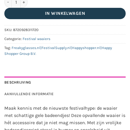
IN WINKELWAGEN
SKU:
8720928311720
Categorie:
Festival waaiers
Tag:
Freakyglasses.nl|FestivalSupply.nl|Happyshopper.nl|Happy
Shopper Group B.V.
BESCHRIJVING
AANVULLENDE INFORMATIE
Maak kennis met de nieuwste festivalhype: de waaier
met schattige gele badeendjes! Deze opvallende waaier is
hét accessoire dat je niet mag missen. Met zijn vrolijke
badeendjesprint straal je humor en speelsheid uit,