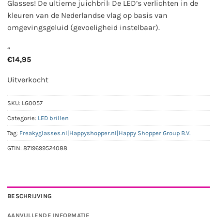
Glasses! De ultieme juichbril: De LED’s verlichten in de
kleuren van de Nederlandse vlag op basis van
omgevingsgeluid (gevoeligheid instelbaar).
“
€
14,95
Uitverkocht
SKU:
LG0057
Categorie:
LED brillen
Tag:
Freakyglasses.nl|Happyshopper.nl|Happy Shopper Group B.V.
GTIN:
8719699524088
BESCHRIJVING
AANVULLENDE INFORMATIE