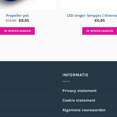
Propeller pet
LED vinger lampjes | divers
Oorspronkelijke
Huidige
€
14,95
€
9,95
€
0,95
prijs
prijs
was:
is:
IN WINKELWAGEN
IN WINKELWAGEN
€14,95.
€9,95.
INFORMATIE
Privacy statement
Cookie statement
Algemene voorwaarden