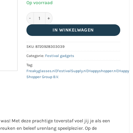
Op voorraad
Magische toverstaf met licht rood aantal
IN WINKELWAGEN
SKU:
8720928303039
Categorie:
Festival gadgets
Tag:
Freakyglasses.nl|FestivalSupply.nl|Happyshopper.nl|Happy
Shopper Group B.V.
as! Met deze prachtige toverstaf voel jij je als een
reuken en beleef urenlang speelplezier. Op de