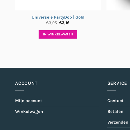
Universele PartyDop | Gold
Oorspronkelijke
Huidige
€
3,95
€
3,16
prijs
prijs
was:
is:
IN WINKELWAGEN
€3,95.
€3,16.
ACCOUNT
SERVICE
Mijn account
Contact
Winkelwagen
Betalen
Verzenden