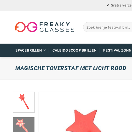
Ga
✔ Gratis verze
naar
inhoud
Zoeken
naar:
SPACEBRILLEN
CALEIDOSCOOP BRILLEN
FESTIVAL ZONN
MAGISCHE TOVERSTAF MET LICHT ROOD