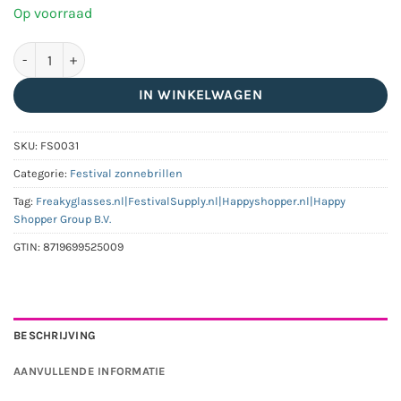
Op voorraad
Party zonnebril | Blauw spiegel lenzen aantal
IN WINKELWAGEN
SKU:
FS0031
Categorie:
Festival zonnebrillen
Tag:
Freakyglasses.nl|FestivalSupply.nl|Happyshopper.nl|Happy
Shopper Group B.V.
GTIN:
8719699525009
BESCHRIJVING
AANVULLENDE INFORMATIE