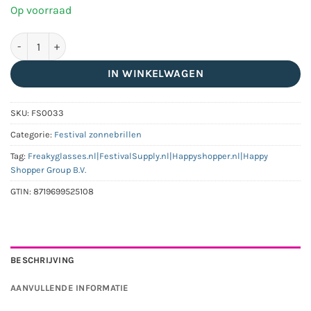
Op voorraad
Party zonnebril | Groene spiegel lenzen aantal
IN WINKELWAGEN
SKU:
FS0033
Categorie:
Festival zonnebrillen
Tag:
Freakyglasses.nl|FestivalSupply.nl|Happyshopper.nl|Happy
Shopper Group B.V.
GTIN:
8719699525108
BESCHRIJVING
AANVULLENDE INFORMATIE