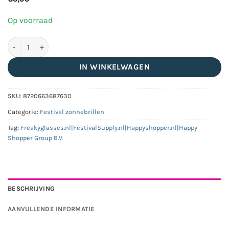
Op voorraad
Partybril classic regenboog aantal
IN WINKELWAGEN
SKU:
8720663687630
Categorie:
Festival zonnebrillen
Tag:
Freakyglasses.nl|FestivalSupply.nl|Happyshopper.nl|Happy
Shopper Group B.V.
BESCHRIJVING
AANVULLENDE INFORMATIE