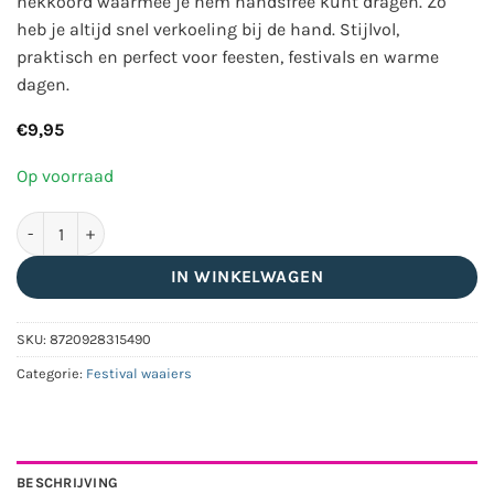
nekkoord waarmee je hem handsfree kunt dragen. Zo
heb je altijd snel verkoeling bij de hand. Stijlvol,
praktisch en perfect voor feesten, festivals en warme
dagen.
€
9,95
Op voorraad
Ravelife - Festival Neckfan - Oranje handwaaier met koord - Ho
IN WINKELWAGEN
SKU:
8720928315490
Categorie:
Festival waaiers
BESCHRIJVING