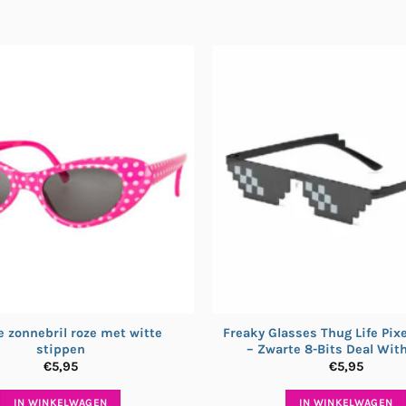
e zonnebril roze met witte
Freaky Glasses Thug Life Pixe
stippen
– Zwarte 8-Bits Deal With 
€
5,95
€
5,95
IN WINKELWAGEN
IN WINKELWAGEN