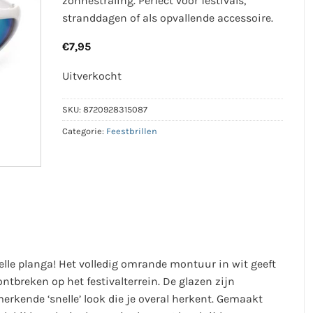
zonnestraling. Perfect voor festivals,
stranddagen of als opvallende accessoire.
€
7,95
Uitverkocht
SKU:
8720928315087
Categorie:
Feestbrillen
elle planga! Het volledig omrande montuur in wit geeft
ontbreken op het festivalterrein. De glazen zijn
merkende ‘snelle’ look die je overal herkent. Gemaakt