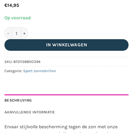
€
14,95
Op voorraad
Transparante sport zonnebril met glanzend semi randloos mon
IN WINKELWAGEN
SKU:
8721138800394
Categorie:
Sport zonnebrillen
BESCHRIJVING
AANVULLENDE INFORMATIE
Ervaar stijlvolle bescherming tegen de zon met onze