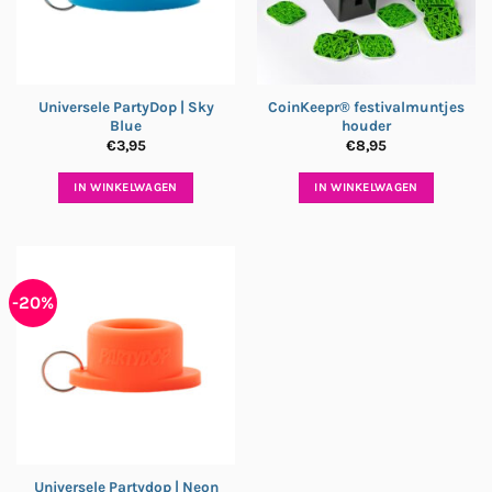
Universele PartyDop | Sky
CoinKeepr® festivalmuntjes
Blue
houder
€
3,95
€
8,95
IN WINKELWAGEN
IN WINKELWAGEN
-20%
Universele Partydop | Neon