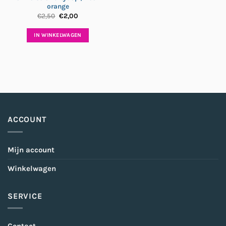
orange
Oorspronkelijke
Huidige
€
2,50
€
2,00
prijs
prijs
was:
is:
€2,50.
€2,00.
IN WINKELWAGEN
ACCOUNT
Mijn account
Winkelwagen
SERVICE