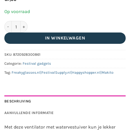
Op voorraad
Ventilator sproeier blauw aantal
IN WINKELWAGEN
SKU:
8720928300861
Categorie:
Festival gadgets
Tag:
Freakyglasses.nl|FestivalSupply.nl|Happyshopper.nl|Makito
BESCHRIJVING
AANVULLENDE INFORMATIE
Met deze ventilator met watervestuiver kun je lekker