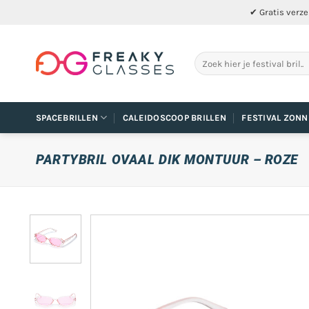
Ga
✔ Gratis verze
naar
inhoud
Zoeken
naar:
SPACEBRILLEN
CALEIDOSCOOP BRILLEN
FESTIVAL ZONN
PARTYBRIL OVAAL DIK MONTUUR – ROZE