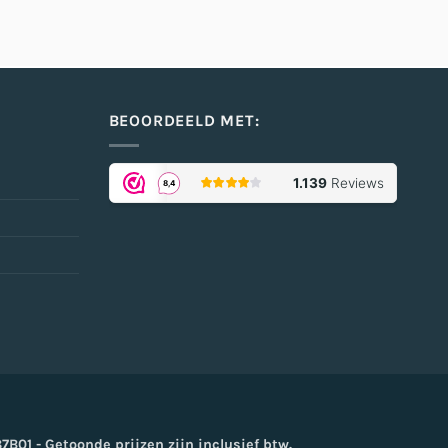
BEOORDEELD MET:
oogle
ay
01 - Getoonde prijzen zijn inclusief btw.