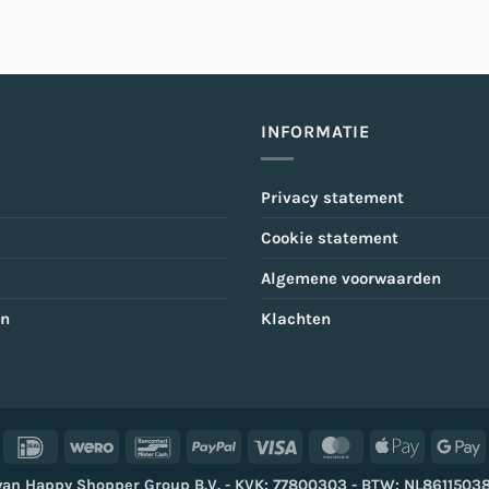
INFORMATIE
Privacy statement
Cookie statement
Algemene voorwaarden
en
Klachten
IDeal
Wero
Bancontact
PayPal
Visa
MasterCard
Apple
G
Pay
P
van Happy Shopper Group B.V. - KVK: 77800303 - BTW: NL861150387B