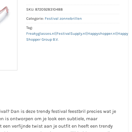
SKU:
8720928310488
Categorie:
Festival zonnebrillen
Tag:
Freakyglasses.nl|FestivalSupply.nl|Happyshopper.nl|Happy
Shopper Group B.V.
al? Dan is deze trendy festival feestbril precies wat je
 en is ontworpen om je look een subtiele, maar
 een verfijnde twist aan je outfit en heeft een trendy