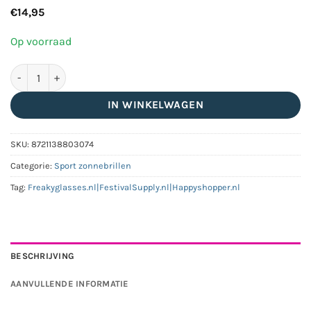
€
14,95
Op voorraad
Zwarte sport zonnebril met glanzend semi randloos montuur -
IN WINKELWAGEN
SKU:
8721138803074
Categorie:
Sport zonnebrillen
Tag:
Freakyglasses.nl|FestivalSupply.nl|Happyshopper.nl
BESCHRIJVING
AANVULLENDE INFORMATIE